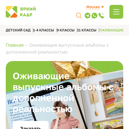
Москва
ДЕТСКИЙ САД
1-4 КЛАССЫ
9 КЛАССЫ
11 КЛАССЫ
ОЖИВАЮЩИЕ А
Главная
—
Оживающие выпускные альбомы с
дополненной реальностью
Оживающие
выпускные альбомы с
дополненной
реальностью
Заказать