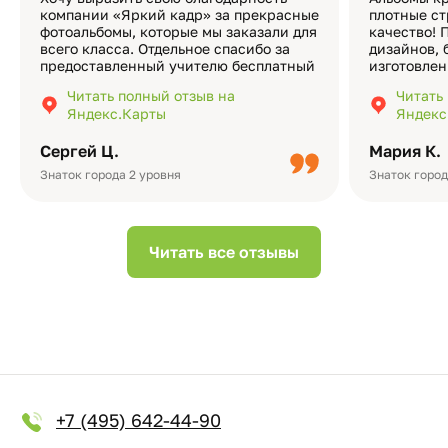
компании «Яркий кадр» за прекрасные
плотные ст
фотоальбомы, которые мы заказали для
качество! 
всего класса. Отдельное спасибо за
дизайнов, 
предоставленный учителю бесплатный
изготовлен
экземпляр — это очень приятно и
различные
Читать полный отзыв на
Читать
подчёркивает значимость события.
оформлени
Яндекс.Карты
Яндекс
Качество альбомов на высшем уровне:
добавить 
плотная бумага, красивый дизайн….
смотреть ч
Сергей Ц.
Мария К.
видео с де
Небольшо
Знаток города 2 уровня
Знаток город
Читать все отзывы
+7 (495) 642-44-90