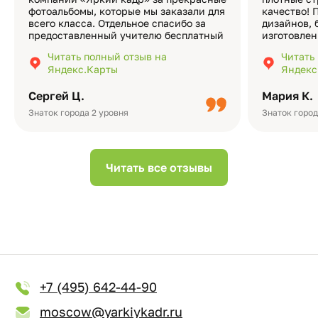
фотоальбомы, которые мы заказали для
качество! 
всего класса. Отдельное спасибо за
дизайнов, 
предоставленный учителю бесплатный
изготовлен
экземпляр — это очень приятно и
различные
Читать полный отзыв на
Читать
подчёркивает значимость события.
оформлени
Яндекс.Карты
Яндекс
Качество альбомов на высшем уровне:
добавить 
плотная бумага, красивый дизайн….
смотреть ч
Сергей Ц.
Мария К.
видео с де
Небольшо
Знаток города 2 уровня
Знаток город
Читать все отзывы
+7 (495) 642-44-90
moscow@yarkiykadr.ru