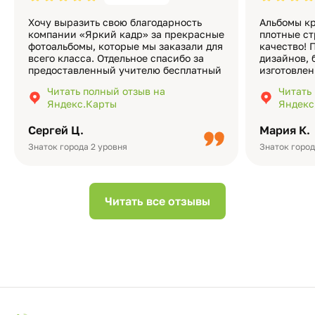
Хочу выразить свою благодарность
Альбомы кр
компании «Яркий кадр» за прекрасные
плотные ст
фотоальбомы, которые мы заказали для
качество! 
всего класса. Отдельное спасибо за
дизайнов, 
предоставленный учителю бесплатный
изготовлен
экземпляр — это очень приятно и
различные
Читать полный отзыв на
Читать
подчёркивает значимость события.
оформлени
Яндекс.Карты
Яндекс
Качество альбомов на высшем уровне:
добавить 
плотная бумага, красивый дизайн….
смотреть ч
Сергей Ц.
Мария К.
видео с де
Небольшо
Знаток города 2 уровня
Знаток город
Читать все отзывы