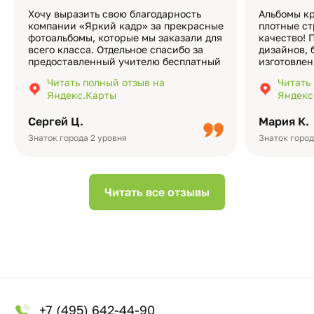
Хочу выразить свою благодарность
Альбомы кр
компании «Яркий кадр» за прекрасные
плотные ст
фотоальбомы, которые мы заказали для
качество! 
всего класса. Отдельное спасибо за
дизайнов, 
предоставленный учителю бесплатный
изготовлен
экземпляр — это очень приятно и
различные
Читать полный отзыв на
Читать
подчёркивает значимость события.
оформлени
Яндекс.Карты
Яндекс
Качество альбомов на высшем уровне:
добавить 
плотная бумага, красивый дизайн….
смотреть ч
Сергей Ц.
Мария К.
видео с де
Небольшо
Знаток города 2 уровня
Знаток город
Читать все отзывы
+7 (495) 642-44-90