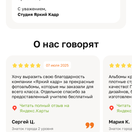
С уважением,
Студия Яркий Кадр
О нас говорят
07 июля 2025
Хочу выразить свою благодарность
Альбомы кр
компании «Яркий кадр» за прекрасные
плотные ст
фотоальбомы, которые мы заказали для
качество! 
всего класса. Отдельное спасибо за
дизайнов, 
предоставленный учителю бесплатный
изготовлен
экземпляр — это очень приятно и
различные
Читать полный отзыв на
Читать
подчёркивает значимость события.
оформлени
Яндекс.Карты
Яндекс
Качество альбомов на высшем уровне:
добавить 
плотная бумага, красивый дизайн….
смотреть ч
Сергей Ц.
Мария К.
видео с де
Небольшо
Знаток города 2 уровня
Знаток город