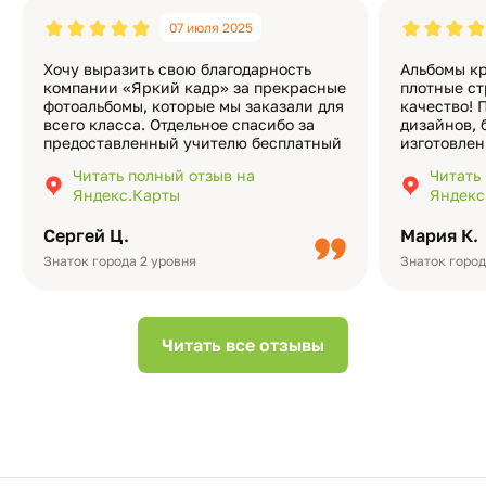
07 июля 2025
Хочу выразить свою благодарность
Альбомы кр
компании «Яркий кадр» за прекрасные
плотные ст
фотоальбомы, которые мы заказали для
качество! 
всего класса. Отдельное спасибо за
дизайнов, 
предоставленный учителю бесплатный
изготовлен
экземпляр — это очень приятно и
различные
Читать полный отзыв на
Читать
подчёркивает значимость события.
оформлени
Яндекс.Карты
Яндекс
Качество альбомов на высшем уровне:
добавить 
плотная бумага, красивый дизайн….
смотреть ч
Сергей Ц.
Мария К.
видео с де
Небольшо
Знаток города 2 уровня
Знаток город
Читать все отзывы