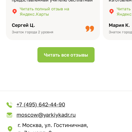
экземпляр — это очень приятно и
различные
Читать полный отзыв на
Читать
подчёркивает значимость события.
оформлени
Яндекс.Карты
Яндекс
Качество альбомов на высшем уровне:
добавить 
плотная бумага, красивый дизайн….
смотреть ч
Сергей Ц.
Мария К.
видео с де
Небольшо
Знаток города 2 уровня
Знаток город
Читать все отзывы
+7 (495) 642-44-90
moscow@yarkiykadr.ru
г. Москва, ул. Гостиничная,